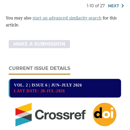
1-10 of 27
NEXT
You may also
start an advanced similarity search
for this
article.
MAKE A SUBMISSION
CURRENT ISSUE DETAILS
VOL. 2 | ISSUE 6 | JUN–JULY 2026
LAST DATE:
20-JUL-2026